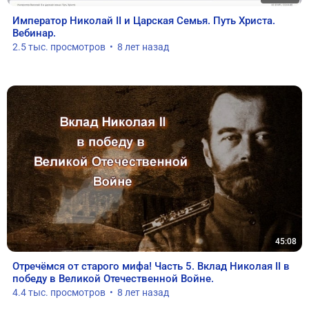
Император Николай II и Царская Семья. Путь Христа. 
Вебинар.
2.5 тыс. просмотров  •  8 лет назад
45:08
Отречёмся от старого мифа! Часть 5. Вклад Николая II в 
победу в Великой Отечественной Войне.
4.4 тыс. просмотров  •  8 лет назад