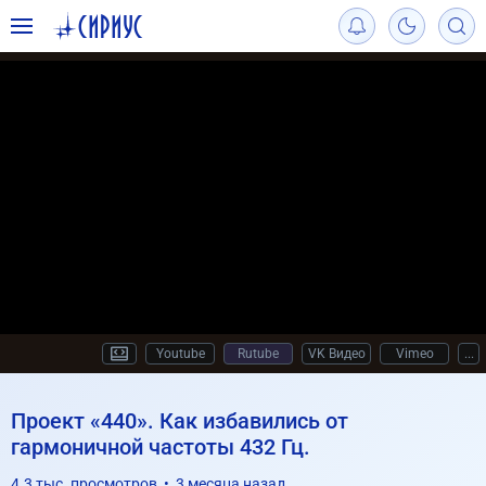
сириус
Youtube
Rutube
VK Видео
Vimeo
...
Проект «440». Как избавились от
гармоничной частоты 432 Гц.
4.3 тыс. просмотров • 3 месяца назад