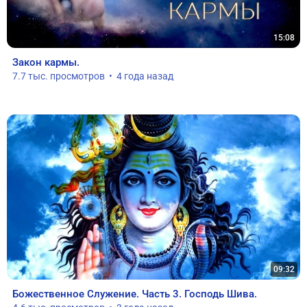
15:08
Закон кармы.
7.7 тыс. просмотров  •  4 года назад
09:32
Божественное Служение. Часть 3. Господь Шива.