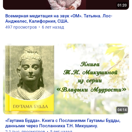
01:20
Всемирная медитация на звук «ОМ». Татьяна. Лос-
Анджелес, Калифорния, США.
497 просмотров  •  6 лет назад
04:14
«Гаутама Будда». Книга с Посланиями Гаутамы Будды, 
данными через Посланника Т.Н. Микушину.
2.1 тыс. просмотров  •  5 лет назад